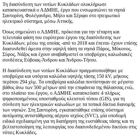
Τη διασύνδεση των νοτίων Κυκλάδων ολοκλήρωσε
κατασκευαστικά ο ΑΔΜΗΕ, έργο που ενσωματώνει τα νησιά
Σαντορίνη, Φολέγανδρο, Μήλο και Σέριφο στο ηπειρωτικό
ηλεκτρικό σύστημα, μέσω Αττικής.
Όοως σημειώνει ο ΑΔΜΗΕ, πρόκειται για την τέταρτη και
τελευταία φάση του ευρύτερου έργου της διασύνδεσης των
Κυκλάδων, μέσω της οποίας -από το 2018 και έπειτα- έχουν επίσης
διασυνδεθεί άμεσα στην υψηλή τάση τα νησιά Πάρος, Μύκονος,
Σύρος, Νάξος και έχουν αναβαθμιστεί οι υποβρύχιες καλωδιακές
συνδέσεις Εύβοιας-Άνδρου και Άνδρου-Τήνου.
Η διασύνδεση των νοτίων Κυκλάδων πραγματοποιήθηκε με
υποβρύχια και υπόγεια καλώδια υψηλής τάσης 150 kV, μήκους
περίπου 294 χλμ. Τα υποβρύχια καλώδια ποντίστηκαν σε μέγιστο
βάθος άνω των 500 μέτρων από την επιφάνεια της θάλασσας ενώ,
στο πλαίσιο του έργου, ο ΑΔΜΗΕ κατασκεύασε 4 πλήρως
ψηφιοποιημένους υποσταθμούς κλειστού τύπου (GIS), για τη
σύνδεση των ηλεκτρικών καλωδίων με τα τοπικά δίκτυα διανομής
των νησιών. Στη Σαντορίνη, εγκαταστάθηκε επίσης σύστημα
αυτόματης αντιστάθμισης αέργου ισχύος (SVC), μία υποδομή
ειδικά σχεδιασμένη για τη διατήρηση της ευστάθειας τάσης και τη
βελτιστοποίηση της λειτουργίας του διασυνδεδεμένου δικτύου στις
νότιες Κυκλάδες.