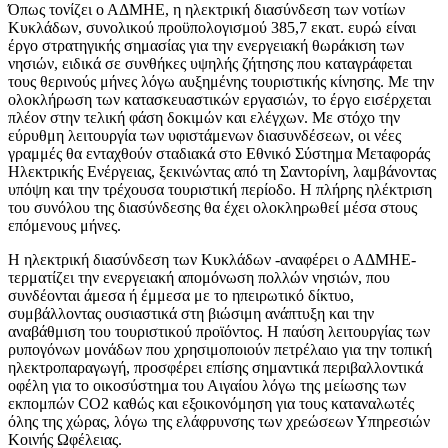
Όπως τονίζει ο ΑΔΜΗΕ, η ηλεκτρική διασύνδεση των νοτίων
Κυκλάδων, συνολικού προϋπολογισμού 385,7 εκατ. ευρώ είναι
έργο στρατηγικής σημασίας για την ενεργειακή θωράκιση των
νησιών, ειδικά σε συνθήκες υψηλής ζήτησης που καταγράφεται
τους θερινούς μήνες λόγω αυξημένης τουριστικής κίνησης. Με την
ολοκλήρωση των κατασκευαστικών εργασιών, το έργο εισέρχεται
πλέον στην τελική φάση δοκιμών και ελέγχων. Με στόχο την
εύρυθμη λειτουργία των υφιστάμενων διασυνδέσεων, οι νέες
γραμμές θα ενταχθούν σταδιακά στο Εθνικό Σύστημα Μεταφοράς
Ηλεκτρικής Ενέργειας, ξεκινώντας από τη Σαντορίνη, λαμβάνοντας
υπόψη και την τρέχουσα τουριστική περίοδο. Η πλήρης ηλέκτριση
του συνόλου της διασύνδεσης θα έχει ολοκληρωθεί μέσα στους
επόμενους μήνες.
Η ηλεκτρική διασύνδεση των Κυκλάδων -αναφέρει ο ΑΔΜΗΕ-
τερματίζει την ενεργειακή απομόνωση πολλών νησιών, που
συνδέονται άμεσα ή έμμεσα με το ηπειρωτικό δίκτυο,
συμβάλλοντας ουσιαστικά στη βιώσιμη ανάπτυξη και την
αναβάθμιση του τουριστικού προϊόντος. Η παύση λειτουργίας των
ρυπογόνων μονάδων που χρησιμοποιούν πετρέλαιο για την τοπική
ηλεκτροπαραγωγή, προσφέρει επίσης σημαντικά περιβαλλοντικά
οφέλη για το οικοσύστημα του Αιγαίου λόγω της μείωσης των
εκπομπών CO2 καθώς και εξοικονόμηση για τους καταναλωτές
όλης της χώρας, λόγω της ελάφρυνσης των χρεώσεων Υπηρεσιών
Κοινής Ωφέλειας.