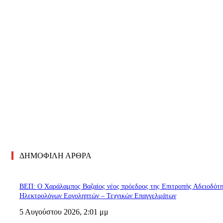
ΔΗΜΟΦΙΛΗ ΑΡΘΡΑ
ΒΕΠ: Ο Χαράλαμπος Βαζαίος νέος πρόεδρος της Επιτροπής Αδειοδότ
Ηλεκτρολόγων Εργοληπτών – Τεχνικών Επαγγελμάτων
5 Αυγούστου 2026, 2:01 μμ