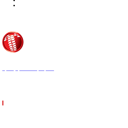
Τροίας 2, 152 35 Βριλήσσια
Τηλέφωνο:
210 68 00 470
Fax:
210 68 00 476,
Email:
tpress@tpress.gr
ΤΑ 9 ΠΕΡΙΟΔΙΚΑ ΜΑΣ
ΘΕΡΜΟΫΔΡΑΥΛΙΚΟΣ
ΗΛΕΚΤΡΟΛΟΓΟΣ
ΜΕΤΑΔΟΣΗ ΙΣΧΥΟΣ