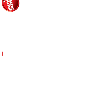
Τροίας 2, 152 35 Βριλήσσια
Τηλέφωνο:
210 68 00 470
Fax:
210 68 00 476,
Email:
tpress@tpress.gr
ΤΑ 9 ΠΕΡΙΟΔΙΚΑ ΜΑΣ
ΘΕΡΜΟΫΔΡΑΥΛΙΚΟΣ
ΗΛΕΚΤΡΟΛΟΓΟΣ
ΜΕΤΑΔΟΣΗ ΙΣΧΥΟΣ
ΕΡΓΟΤΑΞΙΑΚΑ ΘΕΜΑΤΑ
LOGISTICS & MANAGEMENT
CAR & TRUCK
ECOTEC
ASCEN TEC MAGAZINE
AGRO TEC MAGAZINE