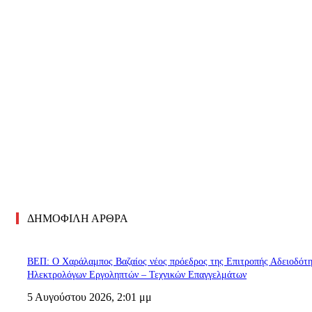
ΔΗΜΟΦΙΛΗ ΑΡΘΡΑ
ΒΕΠ: Ο Χαράλαμπος Βαζαίος νέος πρόεδρος της Επιτροπής Αδειοδότ
Ηλεκτρολόγων Εργοληπτών – Τεχνικών Επαγγελμάτων
5 Αυγούστου 2026, 2:01 μμ