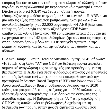
εταιρική διαφάνεια και την επίδοση στην κλιματική αλλαγή από τον
παγκόσμιο περιβαλλοντικό μη κερδοσκοπικό οργανισμό Carbon
Disclosure Project (CDP) για δεύτερη συνεχή χρονιά,
εξασφαλίζοντας μια θέση στην ετήσια λίστα των «Α». Η ABB είναι
μία από τις λίγες εταιρείες που βαθμολογήθηκαν με «Α» ενώ
συνολικά αξιολογήθηκαν 22.000 οργανισμοί. »Η ABB βελτίωσε
επίσης τη βαθμολογία της στην αξιολόγηση CDP Water
λαμβάνοντας «Α-». Πάνω από 700 χρηματοπιστωτικά ιδρύματα με
ενεργητικό άνω των 142 τρισ. δολαρίων, ζήτησαν από τις εταιρείες
να δημοσιοποιήσουν μέσω του CDP στοιχεία σχετικά με την
κλιματική αλλαγή, καθώς και την ασφάλεια των δασών και των
υδάτων».
Η Anke Hampel, Group Head of Sustainability της ABB, δήλωσε:
«Η ένταξη στη λίστα “Α” του CDP για δεύτερη χρονιά αποτελεί
σημαντική αναγνώριση της στρατηγικής μας προσέγγισης για τη
βιωσιμότητα. Η ABB έχει θέσει φιλόδοξους στόχους για μηδενικές
εκπομπές άνθρακα (net zero), οι οποίοι επικυρώθηκαν από την
πρωτοβουλία Science Based Targets (SBTi) τον Ιούνιο του 2024.
Αυτοί περιλαμβάνουν βραχυπρόθεσμους στόχους για το 2030
καθώς και μακροπρόθεσμους στόχους για το 2050 καλύπτοντας
τόσο τις άμεσες εκπομπές της ABB όσο και τις εκπομπές της
αλυσίδας αξίας της. Η βαθμολόγηση με “A-“ στην αξιολόγηση
CDP Water, αποδεικνύει τη βελτιωμένη διαχείριση και τη
δέσμευση των προμηθευτών μας σε ζητήματα κινδύνων που