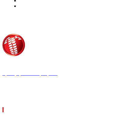
Τροίας 2, 152 35 Βριλήσσια
Τηλέφωνο:
210 68 00 470
Fax:
210 68 00 476,
Email:
tpress@tpress.gr
ΤΑ 9 ΠΕΡΙΟΔΙΚΑ ΜΑΣ
ΘΕΡΜΟΫΔΡΑΥΛΙΚΟΣ
ΗΛΕΚΤΡΟΛΟΓΟΣ
ΜΕΤΑΔΟΣΗ ΙΣΧΥΟΣ