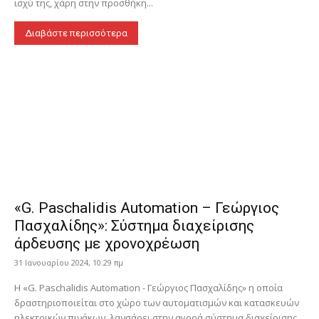
ισχύ της, χάρη στην προσθήκη...
Διαβάστε περισσότερα
«G. Paschalidis Automation – Γεώργιος
Πασχαλίδης»: Σύστημα διαχείρισης
άρδευσης με χρονοχρέωση
31 Ιανουαρίου 2024, 10:29 πμ
Η «G. Paschalidis Automation - Γεώργιος Πασχαλίδης» η οποία
δραστηριοποιείται στο χώρο των αυτοματισμών και κατασκευών
ηλεκτρικών πινάκων, λανσάρει στην αγορά σύστημα διαχείρισης