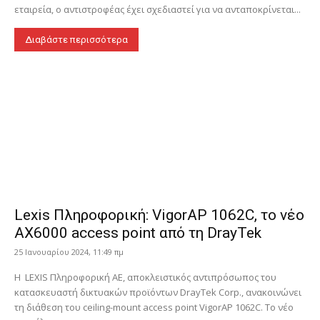
εταιρεία, ο αντιστροφέας έχει σχεδιαστεί για να ανταποκρίνεται...
Διαβάστε περισσότερα
Lexis Πληροφορική: VigorAP 1062C, το νέο
AX6000 access point από τη DrayTek
25 Ιανουαρίου 2024, 11:49 πμ
Η LEXIS Πληροφορική ΑΕ, αποκλειστικός αντιπρόσωπος του
κατασκευαστή δικτυακών προϊόντων DrayTek Corp., ανακοινώνει
τη διάθεση του ceiling-mount access point VigorAP 1062C. Το νέο