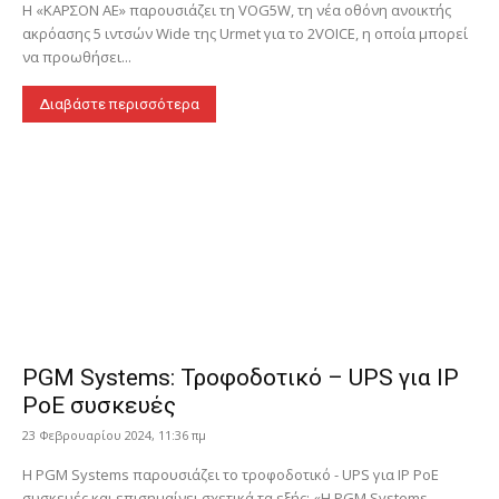
H «ΚΑΡΣΟΝ ΑΕ» παρουσιάζει τη VOG5W, τη νέα οθόνη ανοικτής
ακρόασης 5 ιντσών Wide της Urmet για το 2VOICE, η οποία μπορεί
να προωθήσει...
Διαβάστε περισσότερα
PGM Systems: Τροφοδοτικό – UPS για IP
PoE συσκευές
23 Φεβρουαρίου 2024, 11:36 πμ
Η PGM Systems παρουσιάζει το τροφοδοτικό - UPS για IP PoE
συσκευές και επισημαίνει σχετικά τα εξής: «Η PGM Systems