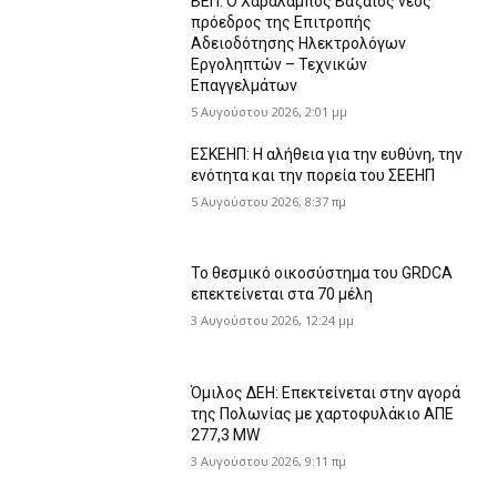
ΒΕΠ: Ο Χαράλαμπος Βαζαίος νέος
πρόεδρος της Επιτροπής
Αδειοδότησης Ηλεκτρολόγων
Εργοληπτών – Τεχνικών
Επαγγελμάτων
5 Αυγούστου 2026, 2:01 μμ
ΕΣΚΕΗΠ: Η αλήθεια για την ευθύνη, την
ενότητα και την πορεία του ΣΕΕΗΠ
5 Αυγούστου 2026, 8:37 πμ
Το θεσμικό οικοσύστημα του GRDCA
επεκτείνεται στα 70 μέλη
3 Αυγούστου 2026, 12:24 μμ
Όμιλος ΔΕΗ: Επεκτείνεται στην αγορά
της Πολωνίας με χαρτοφυλάκιο ΑΠΕ
277,3 MW
3 Αυγούστου 2026, 9:11 πμ