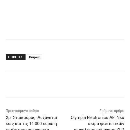
ΕΤΙΚΕΤΕΣ
Knipex
Προηγούμενο άρθρο
Επόμενο άρθρο
Χρ. Σταϊκούρας: Αυξάνεται
Olympia Electronics ΑΕ: Νέα
έως και τις 11.000 ευρώ η
σειρά φωτιστικών
επιδότηση για φυσικά
ασφαλείας σήμανσης ZLD