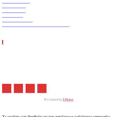
ENERGIA TEC
VERDE TEC
ASCEN TEC
ERGO TEC
INDUSTRY TEC
GREEN TRANSPORT & LOGISTICS
ΧΡΗΣΙΜΑ LINKS
Η ΕΤΑΙΡΕΙΑ ΜΑΣ
ΣΥΝΔΡΟΜΗ
ΔΙΑΦΗΜΙΣΗ
ΤΕΥΧΗ ΠΕΡΙΟΔΙΚΟΥ
© Created by
T-Press
Ta cookies μας βοηθούν να σας παρέχουμε καλύτερες υπηρεσίες.