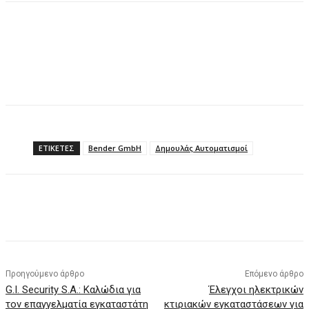
ΕΤΙΚΕΤΕΣ
Bender GmbH
Δημουλάς Αυτοματισμοί
Προηγούμενο άρθρο
Επόμενο άρθρο
G.I. Security S.A.: Καλώδια για
Έλεγχοι ηλεκτρικών
τον επαγγελματία εγκαταστάτη
κτιριακών εγκαταστάσεων για