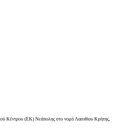
κού Κέντρου (ΕΚ) Νεάπολης στο νομό Λασιθίου Κρήτης,