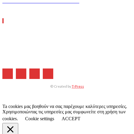
GREEN TRANSPORT & LOGISTICS
ΧΡΗΣΙΜΑ LINKS
Η ΕΤΑΙΡΕΙΑ ΜΑΣ
ΣΥΝΔΡΟΜΗ
ΔΙΑΦΗΜΙΣΗ
ΤΕΥΧΗ ΠΕΡΙΟΔΙΚΟΥ
© Created by
T-Press
Ta cookies μας βοηθούν να σας παρέχουμε καλύτερες υπηρεσίες.
Χρησιμοποιώντας τις υπηρεσίες μας συμφωνείτε στη χρήση των
cookies.
Cookie settings
ACCEPT