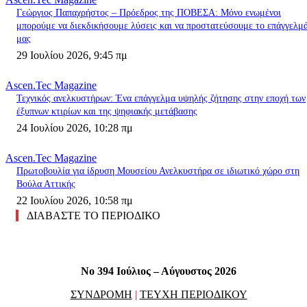
Γεώργιος Παπαχρήστος – Πρόεδρος της ΠΟΒΕΣΑ: Μόνο ενωμένοι
μπορούμε να διεκδικήσουμε λύσεις και να προστατεύσουμε το επάγγελμ
μας
29 Ιουλίου 2026, 9:45 πμ
Ascen.Tec Magazine
Τεχνικός ανελκυστήρων: Ένα επάγγελμα υψηλής ζήτησης στην εποχή των
έξυπνων κτιρίων και της ψηφιακής μετάβασης
24 Ιουλίου 2026, 10:28 πμ
Ascen.Tec Magazine
Πρωτοβουλία για ίδρυση Μουσείου Ανελκυστήρα σε ιδιωτικό χώρο στη
Βούλα Αττικής
22 Ιουλίου 2026, 10:58 πμ
ΔΙΑΒΑΣΤΕ ΤΟ ΠΕΡΙΟΔΙΚΟ
No 394 Ιούλιος – Αύγουστος 2026
ΣΥΝΔΡΟΜΗ
|
ΤΕΥΧΗ ΠΕΡΙΟΔΙΚΟΥ