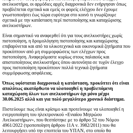
ανελκυστήρα, οι αρμόδιες αρχές διαχρονικά δεν ενήργησαν όπως
προβλέπεται σχετικά και εμείς οι φορείς ελέγχου δεν έχουμε
γνωστοποιήσει έως τώρα ευρύτερα στο κοινό τι γνωρίζουμε
σχετικά με την κατάσταση περί πιστοποίησης και καταχώρισης
ανελκυστήρων.
Είναι σημαντικό να αναφερθεί ότι για τους ανελκυστήρες χωρίς
πιστοποίηση, η δρομολόγηση πιστοποίησης και καταχώρισης
επιβαρύνεται και από τα υλικοτεχνικά και οικονομικά ζητήματα που
προκύπτουν από μη συμμορφώσεις των ελέγχων προς
πιστοποίηση. Αναφερόμαστε κυρίως στους παλαιούς και
απιστοποίητους ανελκυστήρες όπου αυτονόητα σε τυχόν έλεγχο
προς πιστοποίηση προκύπτουν πολλά τεχνικά ζητήματα
συμμόρφωσης ασφάλειας.
Όπως υφίσταται διαχρονικά η κατάσταση, προκύπτει ότι είναι
απολύτως ακατόρθωτο να υλοποιηθεί η προβλεπόμενη
καταχώριση όλων των ανελκυστήρων όχι μόνο μέχρι
30.06.2025 αλλά και για πολύ μεγαλύτερο χρονικό διάστημα.
Πιστεύουμε πως είναι κρίσιμο και προτείνουμε να υλοποιηθεί η
ενεργοποίηση του ηλεκτρονικού «Ενιαίου Μητρώου
Ανελκυστήρων», που θεσπίστηκε με το άρθρο 52 του Νόμου
4961/2022 (τροποποίηση άρθρου 11Α ν. 3982/2011) που θα
λειτουργήσει υπό την εποπτεία του ΥΠΑΝ, στο οποίο θα