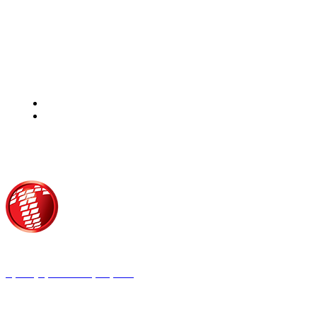
Τροίας 2, 152 35 Βριλήσσια
Τηλέφωνο:
210 68 00 470
Fax:
210 68 00 476,
Email:
tpress@tpress.gr