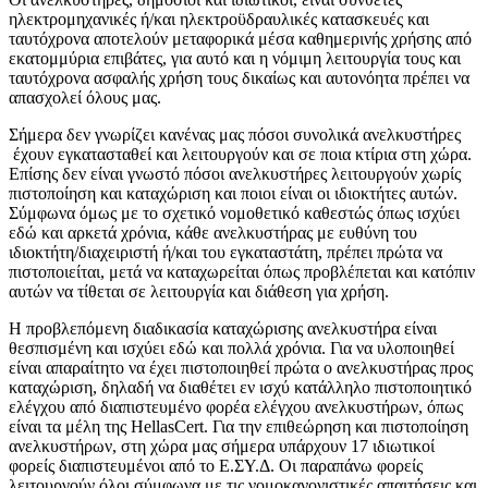
ηλεκτρομηχανικές ή/και ηλεκτροϋδραυλικές κατασκευές και
ταυτόχρονα αποτελούν μεταφορικά μέσα καθημερινής χρήσης από
εκατομμύρια επιβάτες, για αυτό και η νόμιμη λειτουργία τους και
ταυτόχρονα ασφαλής χρήση τους δικαίως και αυτονόητα πρέπει να
απασχολεί όλους μας.
Σήμερα δεν γνωρίζει κανένας μας πόσοι συνολικά ανελκυστήρες
έχουν εγκατασταθεί και λειτουργούν και σε ποια κτίρια στη χώρα.
Επίσης δεν είναι γνωστό πόσοι ανελκυστήρες λειτουργούν χωρίς
πιστοποίηση και καταχώριση και ποιοι είναι οι ιδιοκτήτες αυτών.
Σύμφωνα όμως με το σχετικό νομοθετικό καθεστώς όπως ισχύει
εδώ και αρκετά χρόνια, κάθε ανελκυστήρας με ευθύνη του
ιδιοκτήτη/διαχειριστή ή/και του εγκαταστάτη, πρέπει πρώτα να
πιστοποιείται, μετά να καταχωρείται όπως προβλέπεται και κατόπιν
αυτών να τίθεται σε λειτουργία και διάθεση για χρήση.
Η προβλεπόμενη διαδικασία καταχώρισης ανελκυστήρα είναι
θεσπισμένη και ισχύει εδώ και πολλά χρόνια. Για να υλοποιηθεί
είναι απαραίτητο να έχει πιστοποιηθεί πρώτα ο ανελκυστήρας προς
καταχώριση, δηλαδή να διαθέτει εν ισχύ κατάλληλο πιστοποιητικό
ελέγχου από διαπιστευμένο φορέα ελέγχου ανελκυστήρων, όπως
είναι τα μέλη της HellasCert. Για την επιθεώρηση και πιστοποίηση
ανελκυστήρων, στη χώρα μας σήμερα υπάρχουν 17 ιδιωτικοί
φορείς διαπιστευμένοι από το Ε.ΣΥ.Δ. Οι παραπάνω φορείς
λειτουργούν όλοι σύμφωνα με τις νομοκανονιστικές απαιτήσεις και