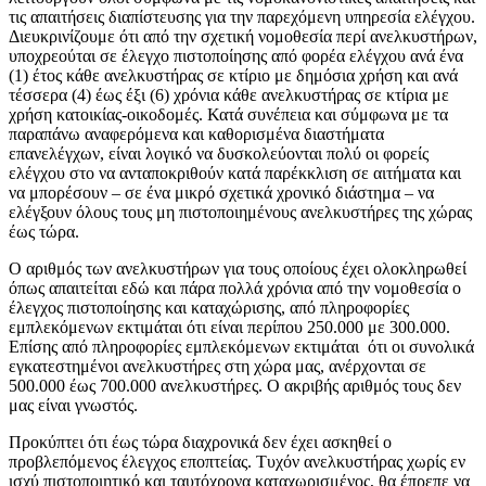
τις απαιτήσεις διαπίστευσης για την παρεχόμενη υπηρεσία ελέγχου.
Διευκρινίζουμε ότι από την σχετική νομοθεσία περί ανελκυστήρων,
υποχρεούται σε έλεγχο πιστοποίησης από φορέα ελέγχου ανά ένα
(1) έτος κάθε ανελκυστήρας σε κτίριο με δημόσια χρήση και ανά
τέσσερα (4) έως έξι (6) χρόνια κάθε ανελκυστήρας σε κτίρια με
χρήση κατοικίας-οικοδομές. Κατά συνέπεια και σύμφωνα με τα
παραπάνω αναφερόμενα και καθορισμένα διαστήματα
επανελέγχων, είναι λογικό να δυσκολεύονται πολύ οι φορείς
ελέγχου στο να ανταποκριθούν κατά παρέκκλιση σε αιτήματα και
να μπορέσουν – σε ένα μικρό σχετικά χρονικό διάστημα – να
ελέγξουν όλους τους μη πιστοποιημένους ανελκυστήρες της χώρας
έως τώρα.
Ο αριθμός των ανελκυστήρων για τους οποίους έχει ολοκληρωθεί
όπως απαιτείται εδώ και πάρα πολλά χρόνια από την νομοθεσία ο
έλεγχος πιστοποίησης και καταχώρισης, από πληροφορίες
εμπλεκόμενων εκτιμάται ότι είναι περίπου 250.000 με 300.000.
Επίσης από πληροφορίες εμπλεκόμενων εκτιμάται ότι οι συνολικά
εγκατεστημένοι ανελκυστήρες στη χώρα μας, ανέρχονται σε
500.000 έως 700.000 ανελκυστήρες. Ο ακριβής αριθμός τους δεν
μας είναι γνωστός.
Προκύπτει ότι έως τώρα διαχρονικά δεν έχει ασκηθεί ο
προβλεπόμενος έλεγχος εποπτείας. Τυχόν ανελκυστήρας χωρίς εν
ισχύ πιστοποιητικό και ταυτόχρονα καταχωρισμένος, θα έπρεπε να