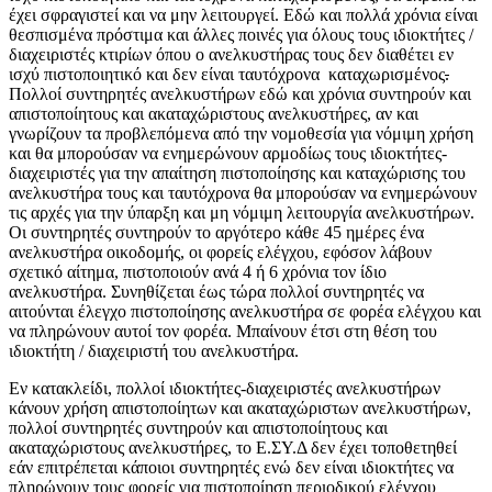
έχει σφραγιστεί και να μην λειτουργεί. Εδώ και πολλά χρόνια είναι
θεσπισμένα πρόστιμα και άλλες ποινές για όλους τους ιδιοκτήτες /
διαχειριστές κτιρίων όπου ο ανελκυστήρας τους δεν διαθέτει εν
ισχύ πιστοποιητικό και δεν είναι ταυτόχρονα καταχωρισμένος
.
Πολλοί συντηρητές ανελκυστήρων εδώ και χρόνια συντηρούν και
απιστοποίητους και ακαταχώριστους ανελκυστήρες, αν και
γνωρίζουν τα προβλεπόμενα από την νομοθεσία για νόμιμη χρήση
και θα μπορούσαν να ενημερώνουν αρμοδίως τους ιδιοκτήτες-
διαχειριστές για την απαίτηση πιστοποίησης και καταχώρισης του
ανελκυστήρα τους και ταυτόχρονα θα μπορούσαν να ενημερώνουν
τις αρχές για την ύπαρξη και μη νόμιμη λειτουργία ανελκυστήρων.
Οι συντηρητές συντηρούν το αργότερο κάθε 45 ημέρες ένα
ανελκυστήρα οικοδομής, οι φορείς ελέγχου, εφόσον λάβουν
σχετικό αίτημα, πιστοποιούν ανά 4 ή 6 χρόνια τον ίδιο
ανελκυστήρα. Συνηθίζεται έως τώρα πολλοί συντηρητές να
αιτούνται έλεγχο πιστοποίησης ανελκυστήρα σε φορέα ελέγχου και
να πληρώνουν αυτοί τον φορέα. Μπαίνουν έτσι στη θέση του
ιδιοκτήτη / διαχειριστή του ανελκυστήρα.
Εν κατακλείδι, πολλοί ιδιοκτήτες-διαχειριστές ανελκυστήρων
κάνουν χρήση απιστοποίητων και ακαταχώριστων ανελκυστήρων,
πολλοί συντηρητές συντηρούν και απιστοποίητους και
ακαταχώριστους ανελκυστήρες, το Ε.ΣΥ.Δ δεν έχει τοποθετηθεί
εάν επιτρέπεται κάποιοι συντηρητές ενώ δεν είναι ιδιοκτήτες να
πληρώνουν τους φορείς για πιστοποίηση περιοδικού ελέγχου