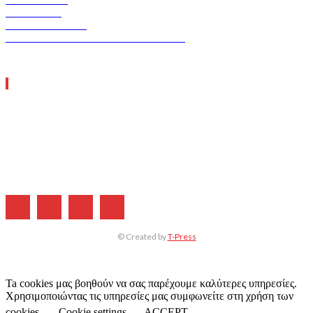
ERGO TEC
INDUSTRY TEC
GREEN TRANSPORT & LOGISTICS
ΧΡΗΣΙΜΑ LINKS
Η ΕΤΑΙΡΕΙΑ ΜΑΣ
ΣΥΝΔΡΟΜΗ
ΔΙΑΦΗΜΙΣΗ
ΤΕΥΧΗ ΠΕΡΙΟΔΙΚΟΥ
© Created by
T-Press
Ta cookies μας βοηθούν να σας παρέχουμε καλύτερες υπηρεσίες.
Χρησιμοποιώντας τις υπηρεσίες μας συμφωνείτε στη χρήση των
cookies.
Cookie settings
ACCEPT