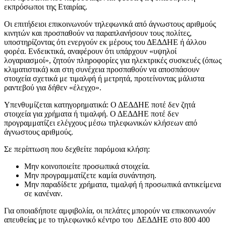
εκπρόσωποι της Εταιρίας.
Οι επιτήδειοι επικοινωνούν τηλεφωνικά από άγνωστους αριθμούς
κινητών και προσπαθούν να παραπλανήσουν τους πολίτες,
υποστηρίζοντας ότι ενεργούν εκ μέρους του ΔΕΔΔΗΕ ή άλλου
φορέα. Ενδεικτικά, αναφέρουν ότι υπάρχουν «υψηλοί
λογαριασμοί», ζητούν πληροφορίες για ηλεκτρικές συσκευές (όπως
κλιματιστικά) και στη συνέχεια προσπαθούν να αποσπάσουν
στοιχεία σχετικά με τιμαλφή ή μετρητά, προτείνοντας μάλιστα
ραντεβού για δήθεν «έλεγχο».
Υπενθυμίζεται κατηγορηματικά: Ο ΔΕΔΔΗΕ ποτέ δεν ζητά
στοιχεία για χρήματα ή τιμαλφή. Ο ΔΕΔΔΗΕ ποτέ δεν
προγραμματίζει ελέγχους μέσω τηλεφωνικών κλήσεων από
άγνωστους αριθμούς.
Σε περίπτωση που δεχθείτε παρόμοια κλήση:
Μην κοινοποιείτε προσωπικά στοιχεία.
Μην προγραμματίζετε καμία συνάντηση.
Μην παραδίδετε χρήματα, τιμαλφή ή προσωπικά αντικείμενα
σε κανέναν.
Για οποιαδήποτε αμφιβολία, οι πελάτες μπορούν να επικοινωνούν
απευθείας με το τηλεφωνικό κέντρο του ΔΕΔΔΗΕ στο 800 400