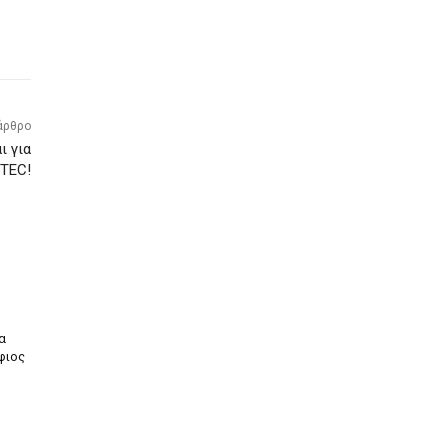
άρθρο
ι για
.TEC!
α
ήφιος