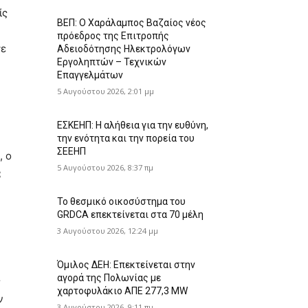
ίς
ΒΕΠ: Ο Χαράλαμπος Βαζαίος νέος
πρόεδρος της Επιτροπής
σε
Αδειοδότησης Ηλεκτρολόγων
Εργοληπτών – Τεχνικών
Επαγγελμάτων
5 Αυγούστου 2026, 2:01 μμ
ΕΣΚΕΗΠ: Η αλήθεια για την ευθύνη,
την ενότητα και την πορεία του
ΣΕΕΗΠ
, ο
5 Αυγούστου 2026, 8:37 πμ
α
Το θεσμικό οικοσύστημα του
GRDCA επεκτείνεται στα 70 μέλη
3 Αυγούστου 2026, 12:24 μμ
Όμιλος ΔΕΗ: Επεκτείνεται στην
αγορά της Πολωνίας με
ς
χαρτοφυλάκιο ΑΠΕ 277,3 MW
ν
3 Αυγούστου 2026, 9:11 πμ