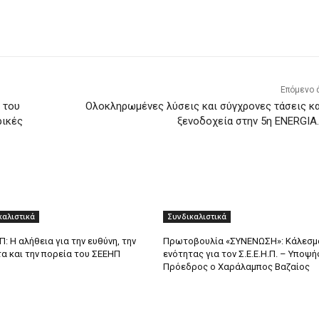
Επόμενο 
 του
Ολοκληρωμένες λύσεις και σύγχρονες τάσεις κα
ρικές
ξενοδοχεία στην 5η ENERGIA
καλιστικά
Συνδικαλιστικά
: Η αλήθεια για την ευθύνη, την
Πρωτοβουλία «ΣΥΝΕΝΩΣΗ»: Κάλεσμ
α και την πορεία του ΣΕΕΗΠ
ενότητας για τον Σ.Ε.Ε.Η.Π. – Υποψ
Πρόεδρος ο Χαράλαμπος Βαζαίος