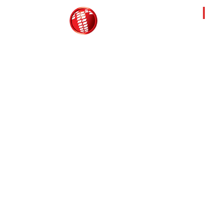
Τ
ΘΕΡ
ΗΛΕ
ΜΕΤ
Τροίας 2, 152 35 Βριλήσσια
ΕΡΓ
Τηλέφωνο:
210 68 00 470
LOG
Fax:
210 68 00 476,
CAR
Email:
tpress@tpress.gr
ECO
ASC
AGR