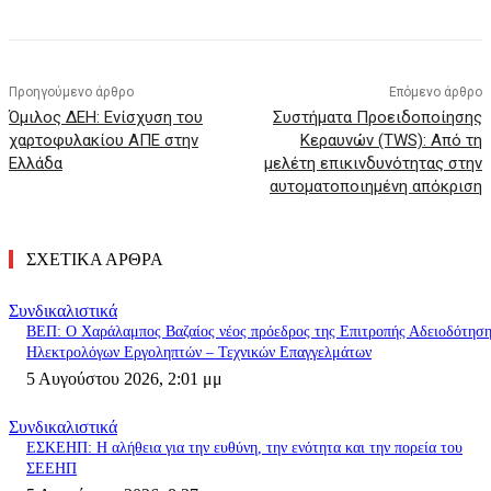
Προηγούμενο άρθρο
Επόμενο άρθρο
Όμιλος ΔΕΗ: Ενίσχυση του
Συστήματα Προειδοποίησης
χαρτοφυλακίου ΑΠΕ στην
Κεραυνών (TWS): Από τη
Ελλάδα
μελέτη επικινδυνότητας στην
αυτοματοποιημένη απόκριση
ΣΧΕΤΙΚΑ ΑΡΘΡΑ
Συνδικαλιστικά
ΒΕΠ: Ο Χαράλαμπος Βαζαίος νέος πρόεδρος της Επιτροπής Αδειοδότησ
Ηλεκτρολόγων Εργοληπτών – Τεχνικών Επαγγελμάτων
5 Αυγούστου 2026, 2:01 μμ
Συνδικαλιστικά
ΕΣΚΕΗΠ: Η αλήθεια για την ευθύνη, την ενότητα και την πορεία του
ΣΕΕΗΠ