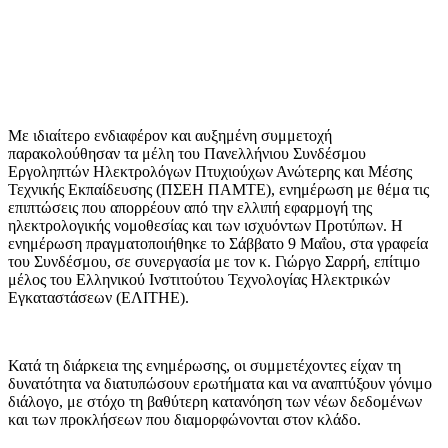
Με ιδιαίτερο ενδιαφέρον και αυξημένη συμμετοχή
παρακολούθησαν τα μέλη του Πανελλήνιου Συνδέσμου
Εργοληπτών Ηλεκτρολόγων Πτυχιούχων Ανώτερης και Μέσης
Τεχνικής Εκπαίδευσης (ΠΣΕΗ ΠΑΜΤΕ), ενημέρωση με θέμα τις
επιπτώσεις που απορρέουν από την ελλιπή εφαρμογή της
ηλεκτρολογικής νομοθεσίας και των ισχυόντων Προτύπων. Η
ενημέρωση πραγματοποιήθηκε το Σάββατο 9 Μαΐου, στα γραφεία
του Συνδέσμου, σε συνεργασία με τον κ. Γιώργο Σαρρή, επίτιμο
μέλος του Ελληνικού Ινστιτούτου Τεχνολογίας Ηλεκτρικών
Εγκαταστάσεων (ΕΛΙΤΗΕ).
Κατά τη διάρκεια της ενημέρωσης, οι συμμετέχοντες είχαν τη
δυνατότητα να διατυπώσουν ερωτήματα και να αναπτύξουν γόνιμο
διάλογο, με στόχο τη βαθύτερη κατανόηση των νέων δεδομένων
και των προκλήσεων που διαμορφώνονται στον κλάδο.