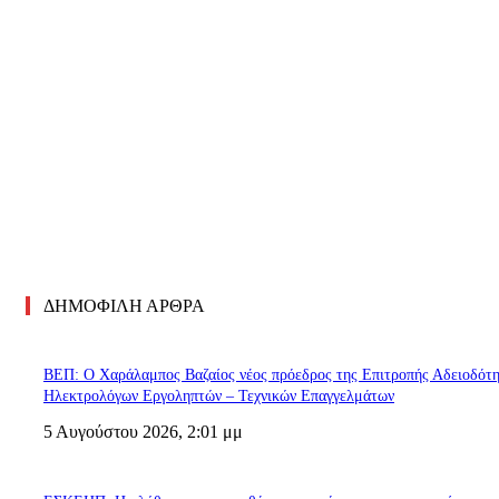
ΔΗΜΟΦΙΛΗ ΑΡΘΡΑ
ΒΕΠ: Ο Χαράλαμπος Βαζαίος νέος πρόεδρος της Επιτροπής Αδειοδότ
Ηλεκτρολόγων Εργοληπτών – Τεχνικών Επαγγελμάτων
5 Αυγούστου 2026, 2:01 μμ