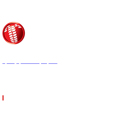
Τροίας 2, 152 35 Βριλήσσια
Τηλέφωνο:
210 68 00 470
Fax:
210 68 00 476,
Email:
tpress@tpress.gr
ΤΑ 9 ΠΕΡΙΟΔΙΚΑ ΜΑΣ
ΘΕΡΜΟΫΔΡΑΥΛΙΚΟΣ
ΗΛΕΚΤΡΟΛΟΓΟΣ
ΜΕΤΑΔΟΣΗ ΙΣΧΥΟΣ
ΕΡΓΟΤΑΞΙΑΚΑ ΘΕΜΑΤΑ
LOGISTICS & MANAGEMENT