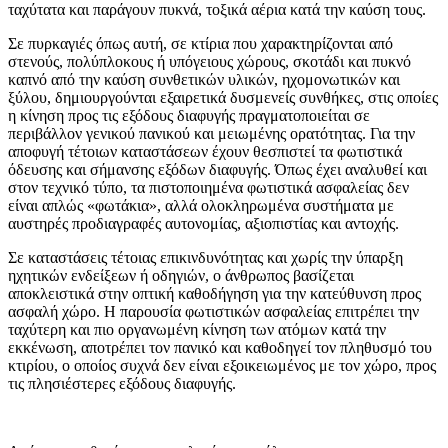
ταχύτατα και παράγουν πυκνά, τοξικά αέρια κατά την καύση τους.
Σε πυρκαγιές όπως αυτή, σε κτίρια που χαρακτηρίζονται από
στενούς, πολύπλοκους ή υπόγειους χώρους, σκοτάδι και πυκνό
καπνό από την καύση συνθετικών υλικών, ηχομονωτικών και
ξύλου, δημιουργούνται εξαιρετικά δυσμενείς συνθήκες, στις οποίες
η κίνηση προς τις εξόδους διαφυγής πραγματοποιείται σε
περιβάλλον γενικού πανικού και μειωμένης ορατότητας. Για την
αποφυγή τέτοιων καταστάσεων έχουν θεσπιστεί τα φωτιστικά
όδευσης και σήμανσης εξόδων διαφυγής. Όπως έχει αναλυθεί και
στον τεχνικό τύπο, τα πιστοποιημένα φωτιστικά ασφαλείας δεν
είναι απλώς «φωτάκια», αλλά ολοκληρωμένα συστήματα με
αυστηρές προδιαγραφές αυτονομίας, αξιοπιστίας και αντοχής.
Σε καταστάσεις τέτοιας επικινδυνότητας και χωρίς την ύπαρξη
ηχητικών ενδείξεων ή οδηγιών, ο άνθρωπος βασίζεται
αποκλειστικά στην οπτική καθοδήγηση για την κατεύθυνση προς
ασφαλή χώρο. Η παρουσία φωτιστικών ασφαλείας επιτρέπει την
ταχύτερη και πιο οργανωμένη κίνηση των ατόμων κατά την
εκκένωση, αποτρέπει τον πανικό και καθοδηγεί τον πληθυσμό του
κτιρίου, ο οποίος συχνά δεν είναι εξοικειωμένος με τον χώρο, προς
τις πλησιέστερες εξόδους διαφυγής.