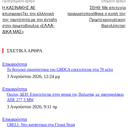
Προηγούμενο άρθρο
Επόμενο άρθρο
Η ΚΑΣΙΝΑΚΗΣ ΑΕ
ΣΕΗΘ: Με επιτυχία
επισφραγίζει την ελληνική
πραγματοποιήθηκε η κοπή της
της ταυτότητα με την ένταξη
Πρωτοχρονιάτικης
στην πρωτοβουλία «ΕΛΛΑ-
Βασιλόπιτας
ΔΙΚΑ ΜΑΣ»
ΣΧΕΤΙΚΑ ΑΡΘΡΑ
Επικαιρότητα
Το θεσμικό οικοσύστημα του GRDCA επεκτείνεται στα 70 μέλη
3 Αυγούστου 2026, 12:24 μμ
Επικαιρότητα
Όμιλος ΔΕΗ: Επεκτείνεται στην αγορά της Πολωνίας με χαρτοφυλάκιο
ΑΠΕ 277,3 MW
3 Αυγούστου 2026, 9:11 πμ
Επικαιρότητα
CRELI: Νέο κατάστημα στα Γλυκά Νερά