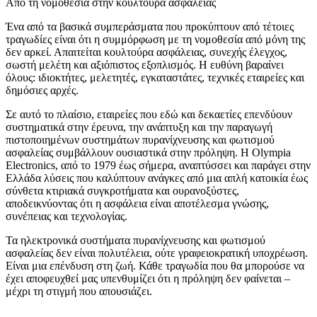
Από τη νομοθεσία στην κουλτούρα ασφάλειας
Ένα από τα βασικά συμπεράσματα που προκύπτουν από τέτοιες
τραγωδίες είναι ότι η συμμόρφωση με τη νομοθεσία από μόνη της
δεν αρκεί. Απαιτείται κουλτούρα ασφάλειας, συνεχής έλεγχος,
σωστή μελέτη και αξιόπιστος εξοπλισμός. Η ευθύνη βαραίνει
όλους: ιδιοκτήτες, μελετητές, εγκαταστάτες, τεχνικές εταιρείες και
δημόσιες αρχές.
Σε αυτό το πλαίσιο, εταιρείες που εδώ και δεκαετίες επενδύουν
συστηματικά στην έρευνα, την ανάπτυξη και την παραγωγή
πιστοποιημένων συστημάτων πυρανίχνευσης και φωτισμού
ασφαλείας συμβάλλουν ουσιαστικά στην πρόληψη. Η Olympia
Electronics, από το 1979 έως σήμερα, αναπτύσσει και παράγει στην
Ελλάδα λύσεις που καλύπτουν ανάγκες από μια απλή κατοικία έως
σύνθετα κτιριακά συγκροτήματα και ουρανοξύστες,
αποδεικνύοντας ότι η ασφάλεια είναι αποτέλεσμα γνώσης,
συνέπειας και τεχνολογίας.
Τα ηλεκτρονικά συστήματα πυρανίχνευσης και φωτισμού
ασφαλείας δεν είναι πολυτέλεια, ούτε γραφειοκρατική υποχρέωση.
Είναι μια επένδυση στη ζωή. Κάθε τραγωδία που θα μπορούσε να
έχει αποφευχθεί μας υπενθυμίζει ότι η πρόληψη δεν φαίνεται –
μέχρι τη στιγμή που απουσιάζει.