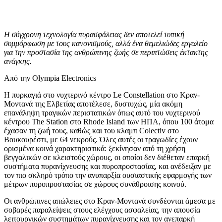
Η σύγχρονη τεχνολογία πυρασφάλειας δεν αποτελεί τυπική
συμμόρφωση με τους κανονισμούς, αλλά ένα θεμελιώδες εργαλείο
για την προστασία της ανθρώπινης ζωής σε περιπτώσεις έκτακτης
ανάγκης.
Από την Olympia Electronics
Η πυρκαγιά στο νυχτερινό κέντρο Le Constellation στο Κραν-
Μοντανά της Ελβετίας αποτέλεσε, δυστυχώς, μία ακόμη
επανάληψη τραγικών περιστατικών όπως αυτό του νυχτερινού
κέντρου The Station στο Rhode Island των ΗΠΑ, όπου 100 άτομα
έχασαν τη ζωή τους, καθώς και του κλαμπ Colectiv στο
Βουκουρέστι, με 64 νεκρούς. Όλες αυτές οι τραγωδίες έχουν
ορισμένα κοινά χαρακτηριστικά: ξεκίνησαν από τη χρήση
βεγγαλικών σε κλειστούς χώρους, οι οποίοι δεν διέθεταν επαρκή
συστήματα πυρανίχνευσης και πυροπροστασίας, και ανέδειξαν με
τον πιο σκληρό τρόπο την ανυπαρξία ουσιαστικής εφαρμογής των
μέτρων πυροπροστασίας σε χώρους συνάθροισης κοινού.
Οι ανθρώπινες απώλειες στο Κραν-Μοντανά συνδέονται άμεσα με
σοβαρές παραλείψεις στους ελέγχους ασφαλείας, την απουσία
λειτουργικών συστημάτων πυρανίχνευσης και τον ανεπαρκή