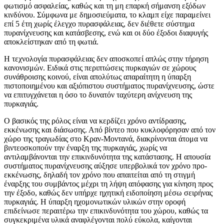
φωτισμό ασφαλείας, καθώς και τη μη επαρκή σήμανση εξόδων
κινδύνου. Σύμφωνα με δημοσιεύματα, το κλαμπ είχε παραμείνει
επί 5 έτη χωρίς έλεγχο πυρασφάλειας, δεν διέθετε σύστημα
πυρανίχνευσης και κατάσβεσης, ενώ και οι δύο έξοδοι διαφυγής
αποκλείστηκαν από τη φωτιά.
Η τεχνολογία πυρασφάλειας δεν αποσκοπεί απλώς στην τήρηση
κανονισμών. Ειδικά στις περιπτώσεις πυρκαγιών σε χώρους
συνάθροισης κοινού, είναι απολύτως απαραίτητη η ύπαρξη
πιστοποιημένου και αξιόπιστου συστήματος πυρανίχνευσης, ώστε
να επιτυγχάνεται η όσο το δυνατόν ταχύτερη ανίχνευση της
πυρκαγιάς.
Ο βασικός της ρόλος είναι να κερδίζει χρόνο αντίδρασης,
εκκένωσης και διάσωσης. Από βίντεο που κυκλοφόρησαν από τον
χώρο της τραγωδίας στο Κραν-Μοντανά, διακρίνονται άτομα να
βιντεοσκοπούν την έναρξη της πυρκαγιάς, χωρίς να
αντιλαμβάνονται την επικινδυνότητα της κατάστασης. Η απουσία
συστήματος πυρανίχνευσης αύξησε υπερβολικά τον χρόνο προ-
εκκένωσης, δηλαδή τον χρόνο που απαιτείται από τη στιγμή
έναρξης του συμβάντος μέχρι τη λήψη απόφασης για κίνηση προς
την έξοδο, καθώς δεν υπήρχε ηχητική ειδοποίηση μέσω σειρήνας
πυρκαγιάς. Η ύπαρξη ηχομονωτικών υλικών στην οροφή
επιδείνωσε περαιτέρω την επικινδυνότητα του χώρου, καθώς τα
συγκεκριμένα υλικά αναφλέγονται πολύ εύκολα, καίγονται