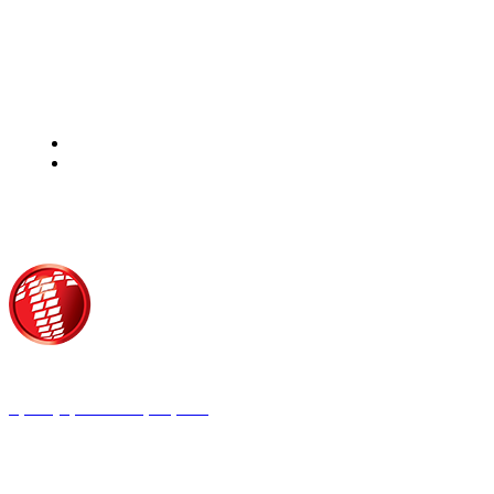
Τροίας 2, 152 35 Βριλήσσια
Τηλέφωνο:
210 68 00 470
Fax:
210 68 00 476,
Email:
tpress@tpress.gr