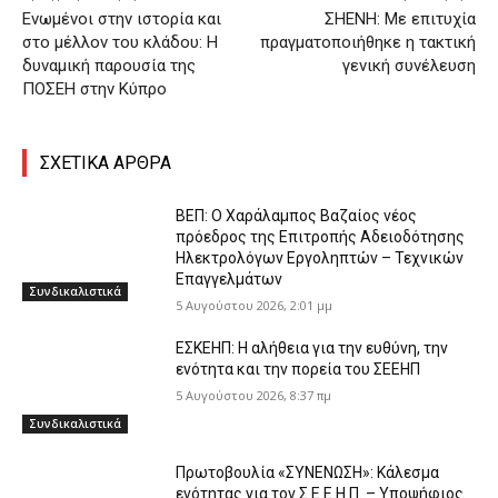
Ενωμένοι στην ιστορία και
ΣΗΕΝΗ: Με επιτυχία
στο μέλλον του κλάδου: Η
πραγματοποιήθηκε η τακτική
δυναμική παρουσία της
γενική συνέλευση
ΠΟΣΕΗ στην Κύπρο
ΣΧΕΤΙΚΑ ΑΡΘΡΑ
ΒΕΠ: Ο Χαράλαμπος Βαζαίος νέος
πρόεδρος της Επιτροπής Αδειοδότησης
Ηλεκτρολόγων Εργοληπτών – Τεχνικών
Επαγγελμάτων
Συνδικαλιστικά
5 Αυγούστου 2026, 2:01 μμ
ΕΣΚΕΗΠ: Η αλήθεια για την ευθύνη, την
ενότητα και την πορεία του ΣΕΕΗΠ
5 Αυγούστου 2026, 8:37 πμ
Συνδικαλιστικά
Πρωτοβουλία «ΣΥΝΕΝΩΣΗ»: Κάλεσμα
ενότητας για τον Σ.Ε.Ε.Η.Π. – Υποψήφιος