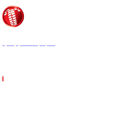
Τροίας 2, 152 35 Βριλήσσια
Τηλέφωνο:
210 68 00 470
Fax:
210 68 00 476,
Email:
tpress@tpress.gr
ΤΑ 9 ΠΕΡΙΟΔΙΚΑ ΜΑΣ
ΘΕΡΜΟΫΔΡΑΥΛΙΚΟΣ
ΗΛΕΚΤΡΟΛΟΓΟΣ
ΜΕΤΑΔΟΣΗ ΙΣΧΥΟΣ
ΕΡΓΟΤΑΞΙΑΚΑ ΘΕΜΑΤΑ
LOGISTICS & MANAGEMENT
CAR & TRUCK
ECOTEC
ASCEN TEC MAGAZINE