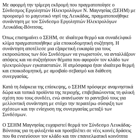
Με αφορμή την τρίμερη εκδρομή που πραγματοποίησε ο
Σύνδεσμος Εργοληπτών Ηλεκτρολόγων Ν. Μαγνησίας (ΣΕΗΜ) με
προορισμό το μαγευτικό νησί της Λευκάδας, πραγματοποιήθηκε
συνάντηση με τον Σύνδεσμο Εργοληπτών Ηλεκτρολόγων
Λευκάδας-Βόνιτσας.
Όπως επισημαίνει ο ΣΕΗΜ, σε ιδιαίτερα θερμό και συναδελφικό
κλίμα πραγματοποιήθηκε μία εποικοδομητική συζήτηση. Η
συνάντηση αποτέλεσε μια εξαιρετική ευκαιρία για τους
εκπροσώπους των δύο Συνδέσμων να γνωριστούν, να ανταλλάξουν
απόψεις και να συζητήσουν θέματα που αφορούν τον κλάδο των
ηλεκτρολόγων εγκαταστατών. Η ατμόσφαιρα ήταν ιδιαίτερα θερμή
και εποικοδομητική, με αμοιβαίο σεβασμό και διάθεση
συνεργασίας.
Κατά τη διάρκεια της επίσκεψης, ο ΣΕΗΜ πρόσφερε αναμνηστικά
δώρα και τοπικά προϊόντα της περιοχής, επιβεβαιώνοντας τη φιλική
σχέση που τους συνδέει, ενώ ανανέωσαν το ραντεβού τους για
μελλοντική συνάντηση με στόχο την περαιτέρω σύσφιξη των
σχέσεων και την ενίσχυση της συνεργασίας μεταξύ των
Συνδέσμων.
Ο ΣΕΗΜ Μαγνησίας ευχαριστεί θερμά τον Σύνδεσμο Λευκάδας-
Βόνιτσας για τη φιλοξενία και προσβλέπει σε νέες κοινές δράσεις
που θα ενισχύσουν τον κλάδο και την επαγγελματική κοινότητα