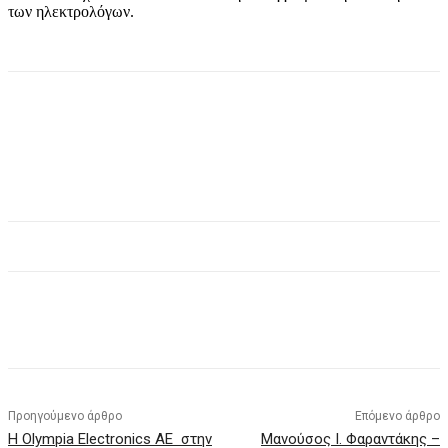
των ηλεκτρολόγων.
Προηγούμενο άρθρο
Επόμενο άρθρο
Η Olympia Electronics AE στην
Μανούσος Ι. Φαραντάκης –