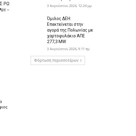
Σ ΡΩ
3 Αυγούστου 2026, 12:24 μμ
ΛΗ –
Όμιλος ΔΕΗ:
Επεκτείνεται στην
αγορά της Πολωνίας με
χαρτοφυλάκιο ΑΠΕ
277,3 MW
3 Αυγούστου 2026, 9:11 πμ
Φόρτωση περισσοτέρων
α
ήφιος