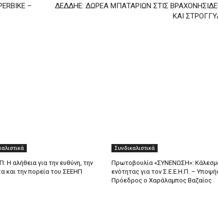
ERBIKE –
ΔΕΔΔΗΕ: ΔΩΡΕΑ ΜΠΑΤΑΡΙΩΝ ΣΤΙΣ ΒΡΑΧΟΝΗΣΙΔΕ
ΚΑΙ ΣΤΡΟΓΓΥ
καλιστικά
Συνδικαλιστικά
: Η αλήθεια για την ευθύνη, την
Πρωτοβουλία «ΣΥΝΕΝΩΣΗ»: Κάλεσμ
α και την πορεία του ΣΕΕΗΠ
ενότητας για τον Σ.Ε.Ε.Η.Π. – Υποψ
Πρόεδρος ο Χαράλαμπος Βαζαίος