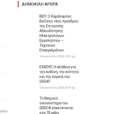
ΔΗΜΟΦΙΛΗ ΑΡΘΡΑ
ΒΕΠ: Ο Χαράλαμπος
Βαζαίος νέος πρόεδρος
της Επιτροπής
Αδειοδότησης
Ηλεκτρολόγων
Εργοληπτών –
Τεχνικών
Επαγγελμάτων
5 Αυγούστου 2026, 2:01 μμ
ΕΣΚΕΗΠ: Η αλήθεια για
την ευθύνη, την ενότητα
και την πορεία του
ΣΕΕΗΠ
5 Αυγούστου 2026, 8:37 πμ
Το θεσμικό
οικοσύστημα του
GRDCA επεκτείνεται
άρθρο
στα 70 μέλη