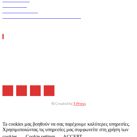
ERGO TEC
INDUSTRY TEC
GREEN TRANSPORT & LOGISTICS
ΧΡΗΣΙΜΑ LINKS
Η ΕΤΑΙΡΕΙΑ ΜΑΣ
ΣΥΝΔΡΟΜΗ
ΔΙΑΦΗΜΙΣΗ
ΤΕΥΧΗ ΠΕΡΙΟΔΙΚΟΥ
© Created by
T-Press
Ta cookies μας βοηθούν να σας παρέχουμε καλύτερες υπηρεσίες.
Χρησιμοποιώντας τις υπηρεσίες μας συμφωνείτε στη χρήση των
cookies.
Cookie settings
ACCEPT