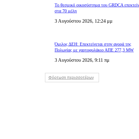
Το θεσμικό οικοσύστημα του GRDCA επεκτείν
στα 70 μέλη
3 Αυγούστου 2026, 12:24 μμ
Όμιλος ΔΕΗ: Επεκτείνεται στην αγορά της
Πολωνίας με χαρτοφυλάκιο ΑΠΕ 277,3 MW
3 Αυγούστου 2026, 9:11 πμ
Φόρτωση περισσοτέρων