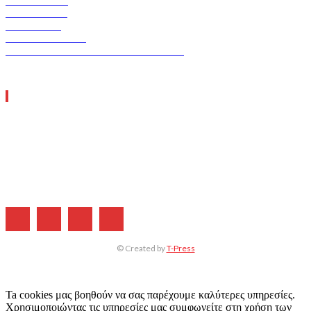
VERDE TEC
ASCEN TEC
ERGO TEC
INDUSTRY TEC
GREEN TRANSPORT & LOGISTICS
ΧΡΗΣΙΜΑ LINKS
Η ΕΤΑΙΡΕΙΑ ΜΑΣ
ΣΥΝΔΡΟΜΗ
ΔΙΑΦΗΜΙΣΗ
ΤΕΥΧΗ ΠΕΡΙΟΔΙΚΟΥ
© Created by
T-Press
Ta cookies μας βοηθούν να σας παρέχουμε καλύτερες υπηρεσίες.
Χρησιμοποιώντας τις υπηρεσίες μας συμφωνείτε στη χρήση των