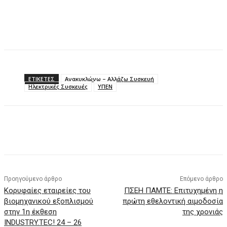
ΕΤΙΚΕΤΕΣ
Ανακυκλώνω – Αλλάζω Συσκευή
Ηλεκτρικές Συσκευές
ΥΠΕΝ
Προηγούμενο άρθρο
Επόμενο άρθρο
Κορυφαίες εταιρείες του
ΠΣΕΗ ΠΑΜΤΕ: Επιτυχημένη η
βιομηχανικού εξοπλισμού
πρώτη εθελοντική αιμοδοσία
στην 1η έκθεση
της χρονιάς
INDUSTRY.TEC! 24 – 26