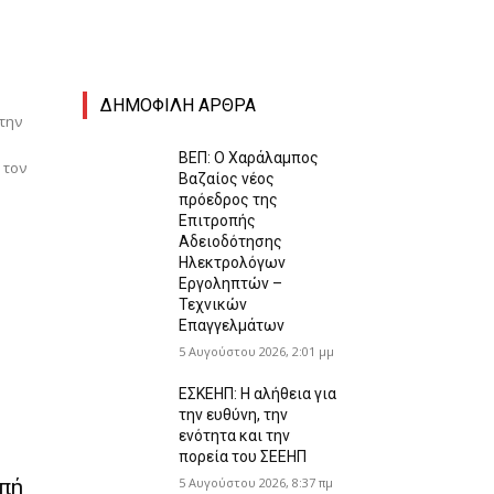
ΔΗΜΟΦΙΛΗ ΑΡΘΡΑ
την
ΒΕΠ: Ο Χαράλαμπος
 τον
Βαζαίος νέος
πρόεδρος της
Επιτροπής
Αδειοδότησης
Ηλεκτρολόγων
Εργοληπτών –
Τεχνικών
Επαγγελμάτων
5 Αυγούστου 2026, 2:01 μμ
ΕΣΚΕΗΠ: Η αλήθεια για
την ευθύνη, την
ενότητα και την
πορεία του ΣΕΕΗΠ
πή
5 Αυγούστου 2026, 8:37 πμ