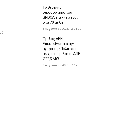
Το θεσμικό
οικοσύστημα του
GRDCA επεκτείνεται
στα 70 μέλη
,
3 Αυγούστου 2026, 12:24 μμ
ρά
Όμιλος ΔΕΗ:
Επεκτείνεται στην
αγορά της Πολωνίας
με χαρτοφυλάκιο ΑΠΕ
277,3 MW
3 Αυγούστου 2026, 9:11 πμ