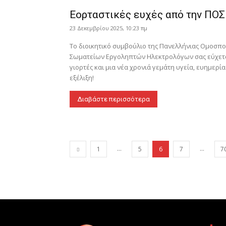
Εορταστικές ευχές από την ΠΟ
23 Δεκεμβρίου 2025, 10:23 πμ
Το διοικητικό συμβούλιο της Πανελλήνιας Ομοσπο
Σωματείων Εργοληπτών Ηλεκτρολόγων σας εύχετα
γιορτές και μια νέα χρονιά γεμάτη υγεία, ευημερία
εξέλιξη!
Διαβάστε περισσότερα
...
...
1
5
6
7
7