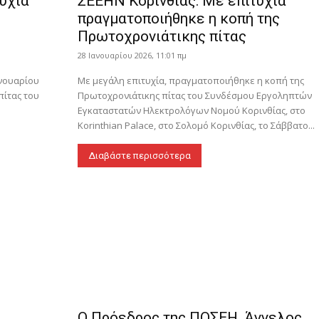
υχία
ΣΕΕΗΝ Κορινθίας: Με επιτυχία
πραγματοποιήθηκε η κοπή της
Πρωτοχρονιάτικης πίτας
28 Ιανουαρίου 2026, 11:01 πμ
ανουαρίου
Με μεγάλη επιτυχία, πραγματοποιήθηκε η κοπή της
πίτας του
Πρωτοχρονιάτικης πίτας του Συνδέσμου Εργοληπτών
Εγκαταστατών Ηλεκτρολόγων Νομού Κορινθίας, στο
Korinthian Palace, στο Σολομό Κορινθίας, το Σάββατο...
Διαβάστε περισσότερα
Ο Πρόεδρος της ΠΟΣΕΗ, Άγγελος