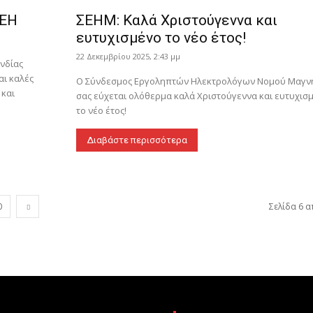
ΣΕΗ
ΣΕΗΜ: Καλά Χριστούγεννα και
ευτυχισμένο το νέο έτος!
22 Δεκεμβρίου 2025, 2:43 μμ
νδίας
ι καλές
Ο Σύνδεσμος Εργοληπτών Ηλεκτρολόγων Νομού Μαγν
 και
σας εύχεται ολόθερμα καλά Χριστούγεννα και ευτυχισ
το νέο έτος!
Διαβάστε περισσότερα
0
Σελίδα 6 α