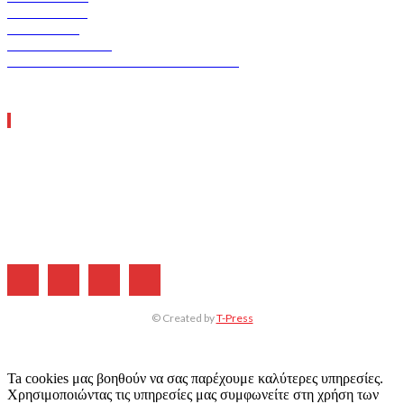
ASCEN TEC
ERGO TEC
INDUSTRY TEC
GREEN TRANSPORT & LOGISTICS
ΧΡΗΣΙΜΑ LINKS
Η ΕΤΑΙΡΕΙΑ ΜΑΣ
ΣΥΝΔΡΟΜΗ
ΔΙΑΦΗΜΙΣΗ
ΤΕΥΧΗ ΠΕΡΙΟΔΙΚΟΥ
© Created by
T-Press
Ta cookies μας βοηθούν να σας παρέχουμε καλύτερες υπηρεσίες.
Χρησιμοποιώντας τις υπηρεσίες μας συμφωνείτε στη χρήση των