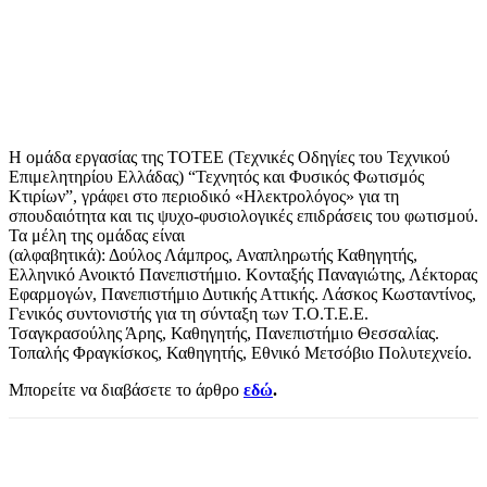
Η ομάδα εργασίας της ΤΟΤΕΕ (Τεχνικές Οδηγίες του Τεχνικού
Επιμελητηρίου Ελλάδας) “Τεχνητός και Φυσικός Φωτισμός
Κτιρίων”, γράφει στο περιοδικό «Ηλεκτρολόγος» για τη
σπουδαιότητα και τις ψυχο-φυσιολογικές επιδράσεις του φωτισμού.
Τα μέλη της ομάδας είναι
(αλφαβητικά): Δούλος Λάμπρος, Αναπληρωτής Καθηγητής,
Ελληνικό Ανοικτό Πανεπιστήμιο. Κονταξής Παναγιώτης, Λέκτορας
Εφαρμογών, Πανεπιστήμιο Δυτικής Αττικής. Λάσκος Κωσταντίνος,
Γενικός συντονιστής για τη σύνταξη των Τ.Ο.Τ.Ε.Ε.
Τσαγκρασούλης Άρης, Καθηγητής, Πανεπιστήμιο Θεσσαλίας.
Τοπαλής Φραγκίσκος, Καθηγητής, Εθνικό Μετσόβιο Πολυτεχνείο.
Μπορείτε να διαβάσετε το άρθρο
εδώ
.